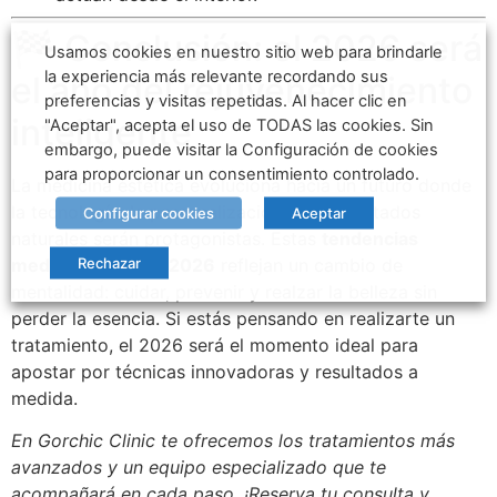
🏁 Conclusión: el 2026 será
Usamos cookies en nuestro sitio web para brindarle
la experiencia más relevante recordando sus
el año del rejuvenecimiento
preferencias y visitas repetidas. Al hacer clic en
inteligente
"Aceptar", acepta el uso de TODAS las cookies. Sin
embargo, puede visitar la Configuración de cookies
para proporcionar un consentimiento controlado.
La medicina estética evoluciona hacia un futuro donde
la tecnología, la personalización y los resultados
Configurar cookies
Aceptar
naturales serán protagonistas. Estas
tendencias
Rechazar
medicina estética 2026
reflejan un cambio de
mentalidad: cuidar, prevenir y realzar la belleza sin
perder la esencia. Si estás pensando en realizarte un
tratamiento, el 2026 será el momento ideal para
apostar por técnicas innovadoras y resultados a
medida.
En Gorchic Clinic te ofrecemos los tratamientos más
avanzados y un equipo especializado que te
acompañará en cada paso. ¡Reserva tu consulta y