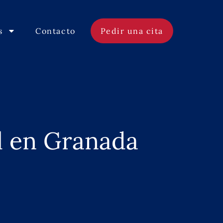
s
Contacto
Pedir una cita
al en Granada